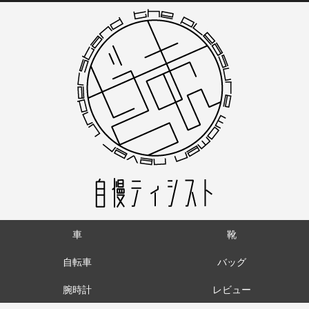
車
靴
自転車
バッグ
腕時計
レビュー